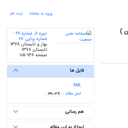
ورود به سامانه
ثبت نام
دوره 8، شماره 27 -
شماره پیاپی 28
بهار و تابستان 1378
تابستان 1378
صفحه
105-138
فایل ها
XML
اصل مقاله
648.03 K
هم رسانی
ارجاع به این مقاله