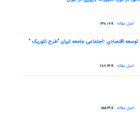
اصل مقاله
238.07 K
 توسعه اقتصادی -اجتماعی جامعه ایران "طرح تئوریک "
اصل مقاله
287.73 K
اصل مقاله
155.49 K