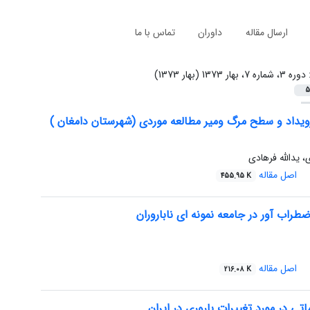
ارسال مقاله
داوران
تماس با ما
:
دوره 3، شماره 7، بهار 1373 (بهار 1373)
5
داد و سطح مرگ ومیر مطالعه موردی (شهرستان دامغان )
 یدالله فرهادی
اصل مقاله
455.95 K
طراب آور در جامعه نمونه ای ناباروران
اصل مقاله
216.08 K
تی در مورد تغییرات باروری در ایران