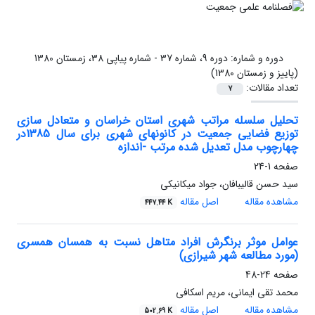
دوره و شماره:
دوره 9، شماره 37 - شماره پیاپی 38، زمستان 1380
(پاییز و زمستان 1380)
تعداد مقالات:
7
تحلیل سلسله مراتب شهری استان خراسان و متعادل سازی
توزیع فضایی جمعیت در کانونهای شهری برای سال 1385در
چهارچوب مدل تعدیل شده مرتب -اندازه
صفحه
1-24
سید حسن قالیبافان، جواد میکانیکی
مشاهده مقاله
اصل مقاله
447.44 K
عوامل موثر برنگرش افراد متاهل نسبت به همسان همسری
(مورد مطالعه شهر شیرازی)
صفحه
24-48
محمد تقی ایمانی، مریم اسکافی
مشاهده مقاله
اصل مقاله
502.69 K