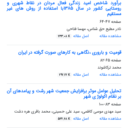
برآورد شاخص امید زندگی فعال مردان در نقاط شهری و
روستایی کشور در سال 1385با استفاده از روش های غیر
مستقیم
صفحه
47-64
نادر مطیع حق شناس، مهسا فتاحی
مشاهده مقاله
اصل مقاله
233.08 K
قومیت و باروری ،نگاهی به کارهای صورت گرفته در ایران
صفحه
65-82
محمد ترکاشوند
مشاهده مقاله
اصل مقاله
292.22 K
تحلیل عوامل موثر برافزایش جمعیت شهر رشت و پیامدهای آن
بر نظام اکولوژ ی شهر
صفحه
83-100
سید مهدی موسی کاظمی، سید علی حسینی، محمد باقری هره دشت
مشاهده مقاله
اصل مقاله
532.68 K