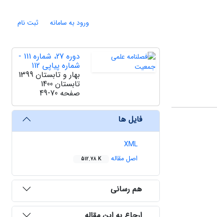
ورود به سامانه
ثبت نام
دوره 27، شماره 111 -
شماره پیاپی 112
بهار و تابستان 1399
تابستان 1400
صفحه
49-70
فایل ها
XML
اصل مقاله
512.78 K
هم رسانی
ارجاع به این مقاله