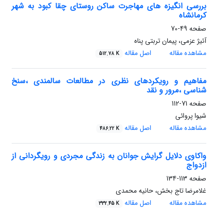
بررسی انگیزه های مهاجرت ساکن روستای چقا کبود به شهر
کرمانشاه
صفحه
49-70
آئیژ عزمی، پیمان تربتی پناه
مشاهده مقاله
اصل مقاله
512.78 K
مفاهیم و رویکردهای نظری در مطالعات سالمندی ،سنخ
شناسی ،مرور و نقد
صفحه
71-112
شیوا پروائی
مشاهده مقاله
اصل مقاله
486.22 K
واکاوی دلایل گرایش جوانان به زندگی مجردی و رویگردانی از
ازدواج
صفحه
113-134
غلامرضا تاج بخش، حانیه محمدی
مشاهده مقاله
اصل مقاله
332.45 K