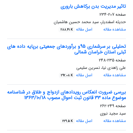
تاثیر مدیریت بدن برکاهش باروری
صفحه
207-234
حدیثه اسفندیار، سید محمد حسین هاشمیان
مشاهده مقاله
اصل مقاله
288.41 K
تحلیلی بر سرشماری 95و برآوردهای جمعیتی برپایه داده های
ثبتی استان خراسان شمالی
صفحه
235-248
علی زاهدی نیا، نسرین سلیمی
مشاهده مقاله
اصل مقاله
292.08 K
بررسی ضرورت انعکاس رویدادهای ازدواج و طلاق در شناسنامه
موضوع ماده 33 قانون ثبت احوال مصوب 1363/10/18
صفحه
249-262
سید مجید نبوی
مشاهده مقاله
اصل مقاله
229.5 K