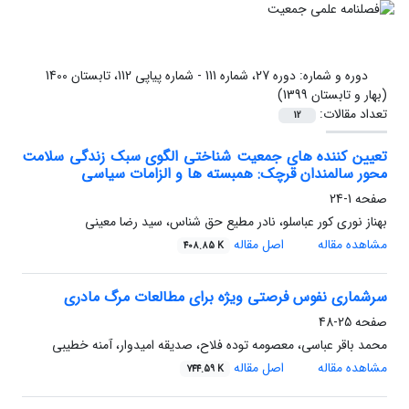
دوره و شماره:
دوره 27، شماره 111 - شماره پیاپی 112، تابستان 1400
(بهار و تابستان 1399)
تعداد مقالات:
12
تعیین کننده های جمعیت شناختی الگوی سبک زندگی سلامت
محور سالمندان قرچک: همبسته ها و الزامات سیاسی
صفحه
1-24
بهناز نوری کور عباسلو، نادر مطیع حق شناس، سید رضا معینی
مشاهده مقاله
اصل مقاله
408.85 K
سرشماری نفوس فرصتی ویژه برای مطالعات مرگ مادری
صفحه
25-48
محمد باقر عباسی، معصومه توده فلاح، صدیقه امیدوار، آمنه خطیبی
مشاهده مقاله
اصل مقاله
744.59 K