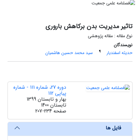
تاثیر مدیریت بدن برکاهش باروری
نوع مقاله : مقاله پژوهشی
نویسندگان
¶
حدیثه اسفندیار
سید محمد حسین هاشمیان
دوره 27، شماره 111 - شماره
پیاپی 112
بهار و تابستان 1399
تابستان 1400
صفحه
207-234
فایل ها