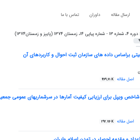
ارسال مقاله
داوران
تماس با ما
:
دوره 4، شماره 13 - شماره پیاپی 14، زمستان 1374 (پاییز و زمستان1374)
9
یتی براساس داده های سازمان ثبت احوال و کاربردهای آن
ی
اصل مقاله
469.61 K
 شاخص ویپل برای ارزیابی کیفیت آمارها در سرشماریهای عمومی جمعیت
اصل مقاله
292.76 K
عداد و مقدمه احصاء در تمدن اسلام وایران