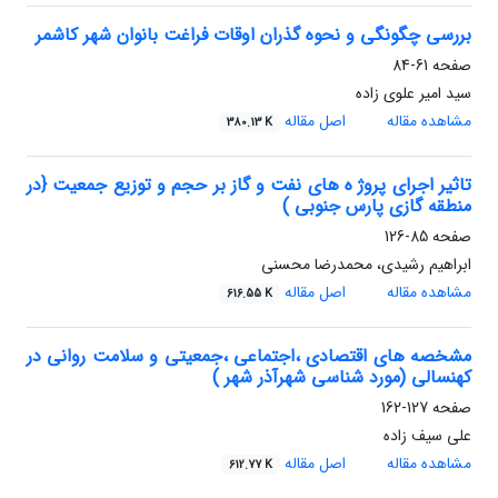
بررسی چگونگی و نحوه گذران اوقات فراغت بانوان شهر کاشمر
صفحه
61-84
سید امیر علوی زاده
مشاهده مقاله
اصل مقاله
380.13 K
تاثیر اجرای پروژ ه های نفت و گاز بر حجم و توزیع جمعیت {در
منطقه گازی پارس جنوبی )
صفحه
85-126
ابراهیم رشیدی، محمدرضا محسنی
مشاهده مقاله
اصل مقاله
616.55 K
مشخصه های اقتصادی ،اجتماعی ،جمعیتی و سلامت روانی در
کهنسالی (مورد شناسی شهرآذر شهر )
صفحه
127-162
علی سیف زاده
مشاهده مقاله
اصل مقاله
612.77 K