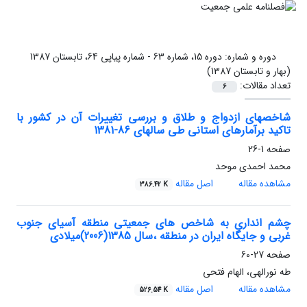
دوره و شماره:
دوره 15، شماره 63 - شماره پیاپی 64، تابستان 1387
(بهار و تابستان 1387)
تعداد مقالات:
6
شاخصهای ازدواج و طلاق و بررسی تغییرات آن در کشور با
تاکید برآمارهای استانی طی سالهای 86-1381
صفحه
1-26
محمد احمدی موحد
مشاهده مقاله
اصل مقاله
386.42 K
چشم انداری به شاخص های جمعیتی منطقه آسیای جنوب
غربی و جایگاه ایران در منطقه ،سال 1385(2006)میلادی
صفحه
27-60
طه نورالهی، الهام فتحی
مشاهده مقاله
اصل مقاله
526.54 K