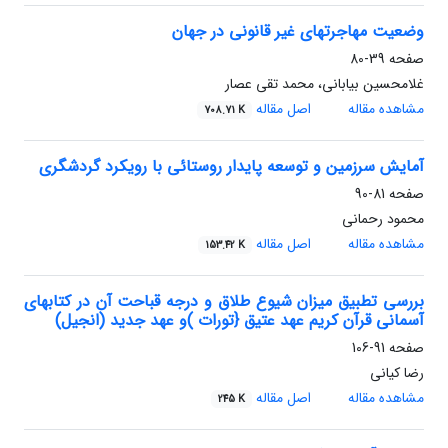
وضعیت مهاجرتهای غیر قانونی در جهان
صفحه
39-80
غلامحسین بیابانی، محمد تقی عصار
مشاهده مقاله
اصل مقاله
708.71 K
آمایش سرزمین و توسعه پایدار روستائی با رویکرد گردشگری
صفحه
81-90
محمود رحمانی
مشاهده مقاله
اصل مقاله
153.42 K
بررسی تطبیق میزان شیوع طلاق و درجه قباحت آن در کتابهای
آسمانی قرآن کریم عهد عتیق {تورات )و عهد جدید (انجیل)
صفحه
91-106
رضا کیانی
مشاهده مقاله
اصل مقاله
245 K