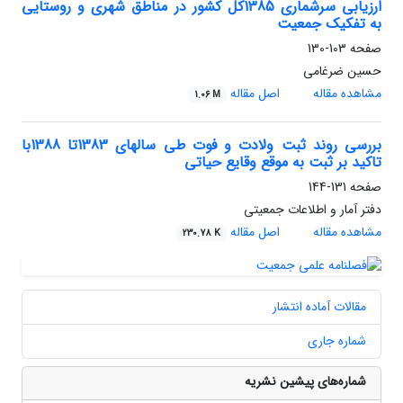
ارزیابی سرشماری 1385کل کشور در مناطق شهری و روستایی
به تفکیک جمعیت
صفحه
103-130
حسین ضرغامی
مشاهده مقاله
اصل مقاله
1.06 M
بررسی روند ثبت ولادت و فوت طی سالهای 1383تا 1388با
تاکید بر ثبت به موقع وقایع حیاتی
صفحه
131-144
دفتر آمار و اطلاعات جمعیتی
مشاهده مقاله
اصل مقاله
230.78 K
مقالات آماده انتشار
شماره جاری
شماره‌های پیشین نشریه